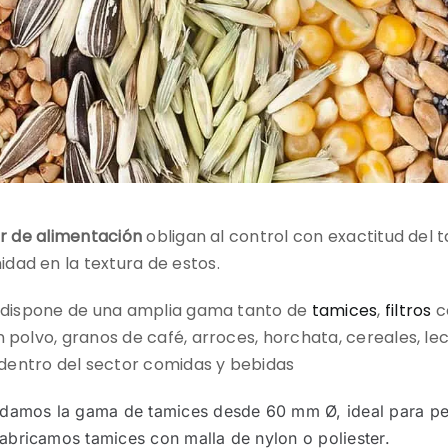
r de alimentación
obligan al control con exactitud del
dad en la textura de estos.
y dispone de una amplia gama tanto de
tamices
,
filtros
c
 polvo, granos de café, arroces, horchata, cereales, lec
dentro del sector comidas y bebidas
ndamos la gama de tamices desde 60 mm Ø, ideal para p
fabricamos tamices con malla de nylon o poliester.