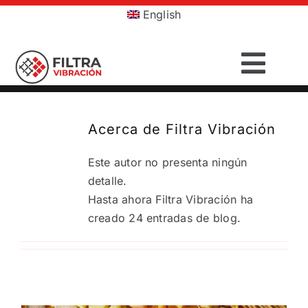
Saltar
English
al
contenido
Togg
Navig
INICIO
Acerca de
Filtra Vibración
PRODUCTOS
Este autor no presenta ningún
detalle.
SECTORES
Hasta ahora Filtra Vibración ha
creado 24 entradas de blog.
SERVICIOS
EMPRESA