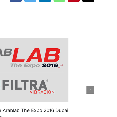
electrónico
en Arablab The Expo 2016 Dubái
POWTE
os