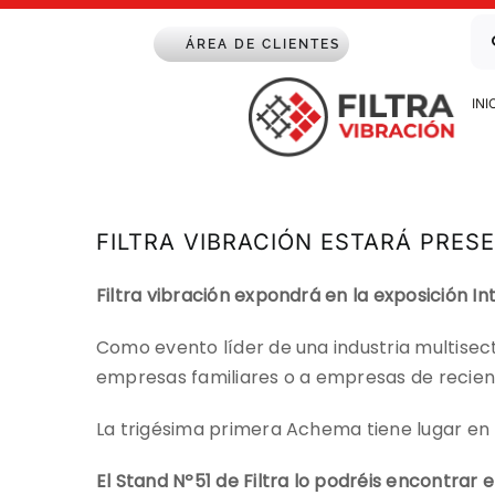
Saltar
Bu
al
ÁREA DE CLIENTES
contenido
INI
FILTRA VIBRACIÓN ESTARÁ PRES
Filtra vibración expondrá en la exposición 
Como evento líder de una industria multise
empresas familiares o a empresas de recient
La trigésima primera Achema tiene lugar en 5 d
El Stand Nº51 de Filtra lo podréis encontrar en