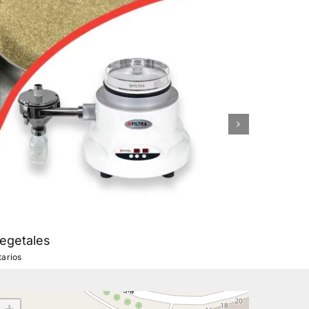
Tamiz
egetales
mayo 29
arios