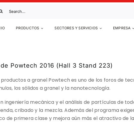
scar:
CIO
PRODUCTOS
SECTORES Y SERVICIOS
EMPRESA
n de
Powtech 2016 (Hall 3 Stand 223)
 y productos a granel Powtech es uno de los foros de t
ánulos, los sólidos a granel y la nanotecnología.
n ingeniería mecánica y el análisis de partículas de to
olienda, cribado y la mezcla. Además del programa exi
ico de primera clase y mejora aún más el atractivo de la 