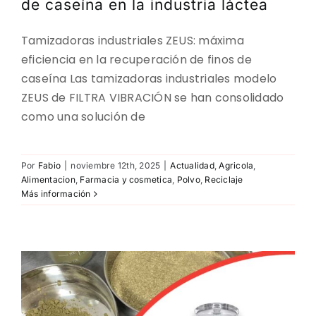
de caseína en la industria láctea
CONTACTO
Tamizadoras industriales ZEUS: máxima
DESCARGAS
eficiencia en la recuperación de finos de
caseína Las tamizadoras industriales modelo
ZEUS de FILTRA VIBRACIÓN se han consolidado
como una solución de
Por
Fabio
|
noviembre 12th, 2025
|
Actualidad
,
Agricola
,
Alimentacion
,
Farmacia y cosmetica
,
Polvo
,
Reciclaje
Más información