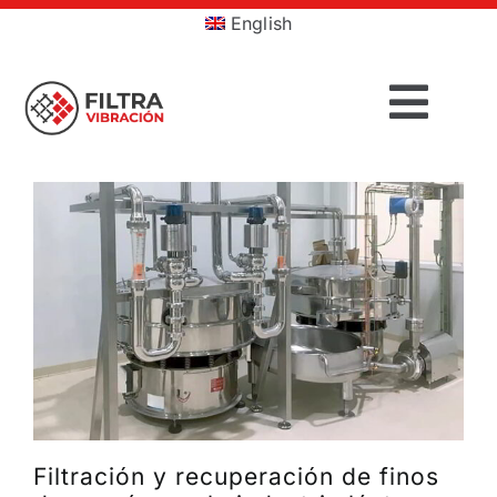
Saltar
English
al
contenido
Togg
Navig
INICIO
PRODUCTOS
SECTORES
SERVICIOS
EMPRESA
Filtración y recuperación de finos