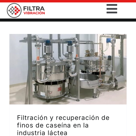
Saltar
Togg
al
contenido
Navig
INICIO
PRODUCTOS
SECTORES
SERVICIOS
EMPRESA
Filtración y recuperación de
CONTACTO
finos de caseína en la
industria láctea
DESCARGAS