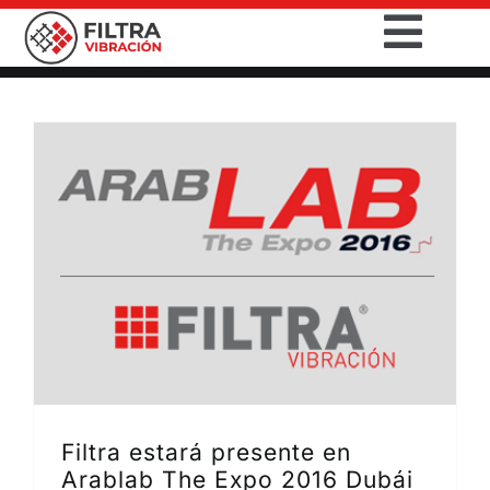
Saltar
Togg
al
contenido
Navig
INICIO
PRODUCTOS
SECTORES
SERVICIOS
EMPRESA
CONTACTO
Filtra estará presente en
Arablab The Expo 2016 Dubái
DESCARGAS