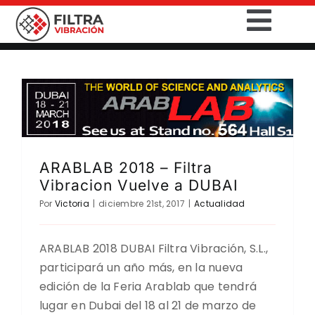
Saltar
Togg
al
contenido
Navig
INICIO
PRODUCTOS
SECTORES
ARABLAB 2018 – Filtra
Vibracion Vuelve a DUBAI
SERVICIOS
Por
Victoria
|
diciembre 21st, 2017
|
Actualidad
EMPRESA
ARABLAB 2018 DUBAI Filtra Vibración, S.L.,
participará un año más, en la nueva
CONTACTO
edición de la Feria Arablab que tendrá
lugar en Dubai del 18 al 21 de marzo de
DESCARGAS