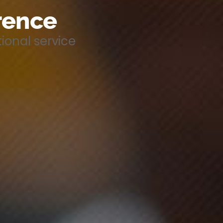
erence
ional service