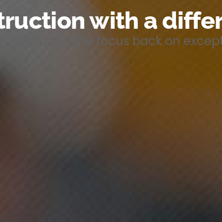
ruction with a diff
uction puts the focus back on except