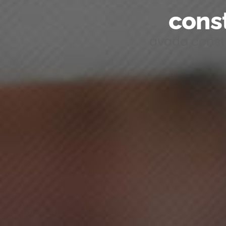
const
avada constr