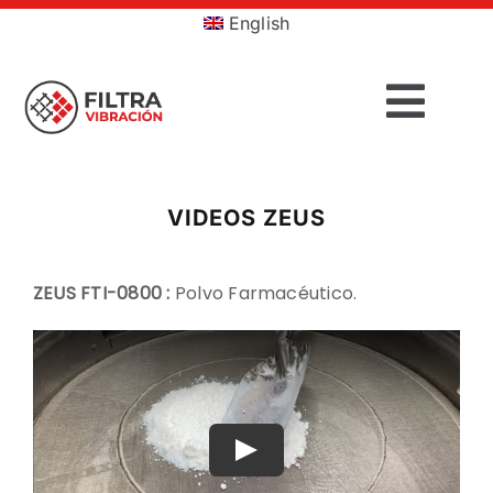
Saltar
English
al
contenido
Togg
Navig
INICIO
VIDEOS ZEUS
PRODUCTOS
ZEUS FTI-0800 :
Polvo Farmacéutico.
SECTORES
SERVICIOS
EMPRESA
Play