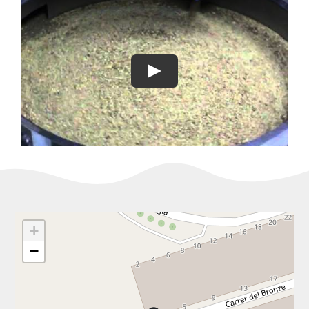
Play
+
−