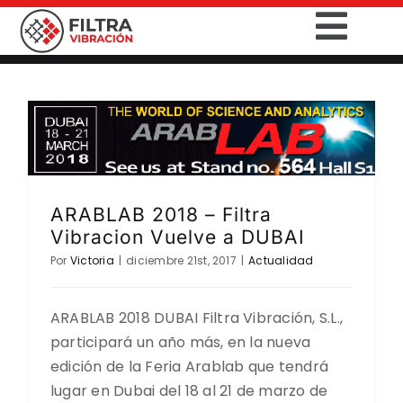
Saltar
Togg
al
contenido
Navig
INICIO
PRODUCTOS
SECTORES
ARABLAB 2018 – Filtra
Vibracion Vuelve a DUBAI
SERVICIOS
Por
Victoria
|
diciembre 21st, 2017
|
Actualidad
EMPRESA
ARABLAB 2018 DUBAI Filtra Vibración, S.L.,
participará un año más, en la nueva
CONTACTO
edición de la Feria Arablab que tendrá
lugar en Dubai del 18 al 21 de marzo de
DESCARGAS