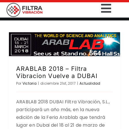
Saltar
Togg
al
contenido
Navig
INICIO
PRODUCTOS
SECTORES
ARABLAB 2018 – Filtra
Vibracion Vuelve a DUBAI
SERVICIOS
Por
Victoria
|
diciembre 21st, 2017
|
Actualidad
EMPRESA
ARABLAB 2018 DUBAI Filtra Vibración, S.L.,
participará un año más, en la nueva
CONTACTO
edición de la Feria Arablab que tendrá
lugar en Dubai del 18 al 21 de marzo de
DESCARGAS