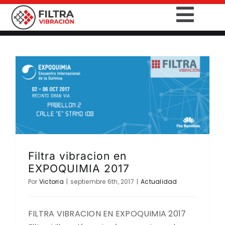
Saltar
Togg
al
contenido
Navig
INICIO
PRODUCTOS
SECTORES
SERVICIOS
Filtra vibracion en
EXPOQUIMIA 2017
EMPRESA
Por
Victoria
|
septiembre 6th, 2017
|
Actualidad
CONTACTO
FILTRA VIBRACION EN EXPOQUIMIA 2017
DESCARGAS