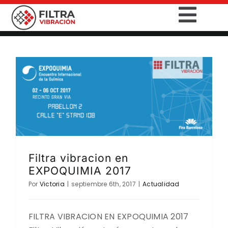
Saltar
Togg
al
contenido
Navig
INICIO
PRODUCTOS
SECTORES
SERVICIOS
Filtra vibracion en
EXPOQUIMIA 2017
EMPRESA
Por
Victoria
|
septiembre 6th, 2017
|
Actualidad
CONTACTO
FILTRA VIBRACION EN EXPOQUIMIA 2017
DESCARGAS