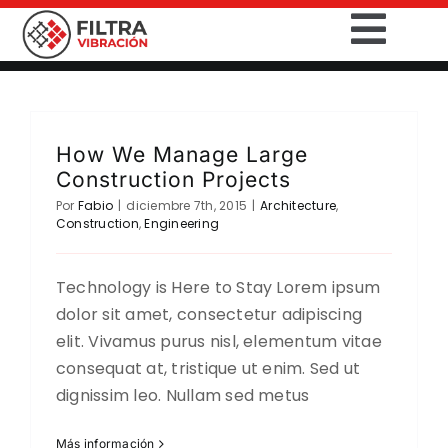
Saltar
Togg
al
contenido
Navig
INICIO
How We Manage Large
PRODUCTOS
Construction Projects
Por
Fabio
|
diciembre 7th, 2015
|
Architecture
,
SECTORES
Construction
,
Engineering
SERVICIOS
Technology is Here to Stay Lorem ipsum
dolor sit amet, consectetur adipiscing
EMPRESA
elit. Vivamus purus nisl, elementum vitae
consequat at, tristique ut enim. Sed ut
CONTACTO
dignissim leo. Nullam sed metus
DESCARGAS
Más información