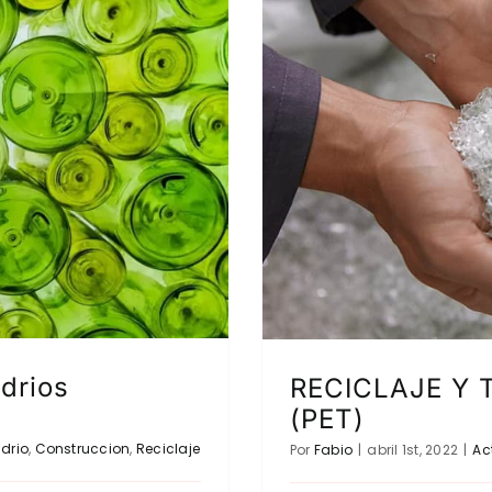
drios
RECICLAJE Y 
(PET)
drio
,
Construccion
,
Reciclaje
Por
Fabio
|
abril 1st, 2022
|
Ac