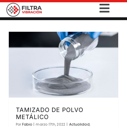
Saltar
Togg
al
contenido
Navig
INICIO
PRODUCTOS
SECTORES
SERVICIOS
EMPRESA
TAMIZADO DE POLVO
CONTACTO
METÁLICO
Por
Fabio
|
marzo 17th, 2022
|
Actualidad
,
DESCARGAS