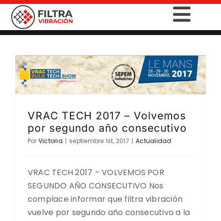
Saltar
Togg
al
contenido
Navig
INICIO
PRODUCTOS
SECTORES
VRAC TECH 2017 – Volvemos
por segundo año consecutivo
SERVICIOS
Por
Victoria
|
septiembre 1st, 2017
|
Actualidad
EMPRESA
VRAC TECH 2017 – VOLVEMOS POR
SEGUNDO AÑO CONSECUTIVO Nos
CONTACTO
complace informar que filtra vibración
vuelve por segundo año consecutivo a la
DESCARGAS